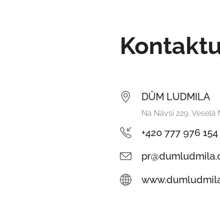
Kontaktu
DŮM LUDMILA
Na Návsi 229, Veselá
+420 777 976 154
pr@dumludmila.
www.dumludmila