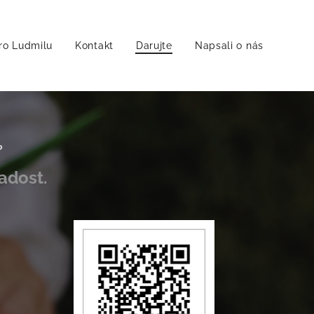
ro Ludmilu
Kontakt
Darujte
Napsali o nás
?
adost.