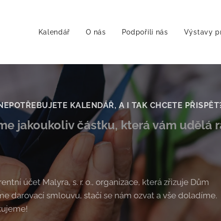
Kalendář
O nás
Podpořili nás
Výstavy p
NEPOTŘEBUJETE KALENDÁŘ, A I TAK CHCETE PŘISPĚT
me jakoukoliv částku, která vám udělá r
ntní účet Malyra, s. r. o., organizace, která zřizuje Dům
me darovací smlouvu, stačí se nám ozvat a vše doladíme.
kujeme!