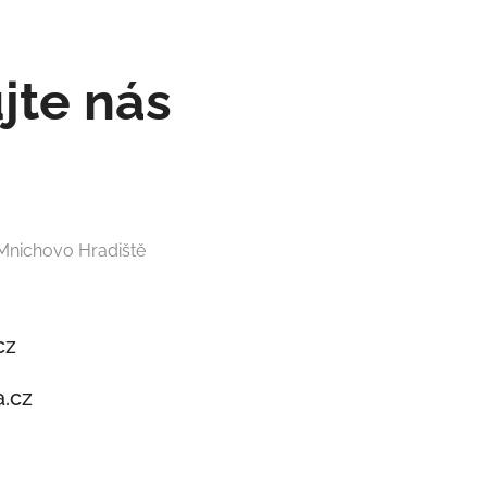
jte nás
 Mnichovo Hradiště
cz
.cz