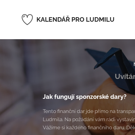
KALENDÁŘ PRO LUDMILU
Uvítá
Jak fungují sponzorské dary?
Tento finanční dar jde přímo na transpare
Ludmila. Na požádání vám rádi vystaví
Vážíme si každého finančního daru. Dě